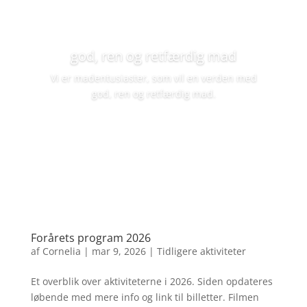
god, ren og retfærdig mad
Vi er madentusiaster, som vil en verden med
god, ren og retfærdig mad.
Bliv medlem
Forårets program 2026
af
Cornelia
|
mar 9, 2026
|
Tidligere aktiviteter
Et overblik over aktiviteterne i 2026. Siden opdateres
løbende med mere info og link til billetter. Filmen