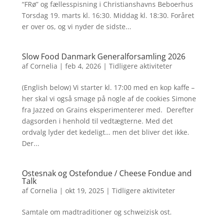
“FRø” og fællesspisning i Christianshavns Beboerhus
Torsdag 19. marts kl. 16:30. Middag kl. 18:30. Foråret
er over os, og vi nyder de sidste...
Slow Food Danmark Generalforsamling 2026
af
Cornelia
|
feb 4, 2026
|
Tidligere aktiviteter
(English below) Vi starter kl. 17:00 med en kop kaffe –
her skal vi også smage på nogle af de cookies Simone
fra Jazzed on Grains eksperimenterer med. Derefter
dagsorden i henhold til vedtægterne. Med det
ordvalg lyder det kedeligt… men det bliver det ikke.
Der...
Ostesnak og Ostefondue / Cheese Fondue and
Talk
af
Cornelia
|
okt 19, 2025
|
Tidligere aktiviteter
Samtale om madtraditioner og schweizisk ost.