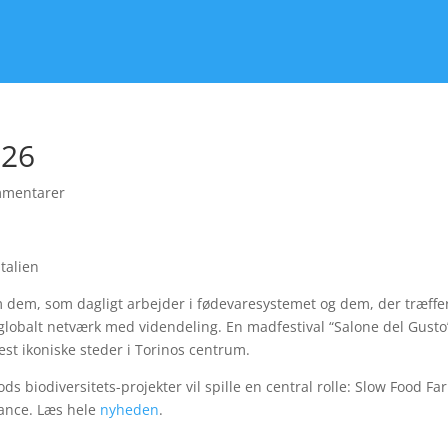
026
mmentarer
talien
dem, som dagligt arbejder i fødevaresystemet og dem, der træffe
globalt netværk med videndeling. En madfestival “Salone del Gusto
est ikoniske steder i Torinos centrum.
ods biodiversitets-projekter vil spille en central rolle: Slow Food Fa
iance. Læs hele
nyheden
.