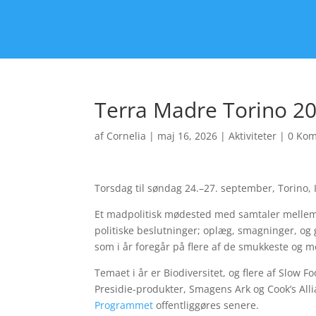
Terra Madre Torino 2
af
Cornelia
|
maj 16, 2026
|
Aktiviteter
|
0 Ko
Torsdag til søndag 24.–27. september, Torino, I
Et madpolitisk mødested med samtaler mellem 
politiske beslutninger; oplæg, smagninger, og 
som i år foregår på flere af de smukkeste og m
Temaet i år er Biodiversitet, og flere af Slow Fo
Presidie-produkter, Smagens Ark og Cook’s All
Programmet
offentliggøres senere.