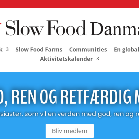
k
Slow Food Farms
Communities
En globa
Aktivitetskalender
, REN OG RETFÆRDIG
siaster, som vil en verden med god, ren og 
Bliv medlem