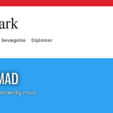
l bevægelse
Diplomer
 MAD
retfærdig mad.