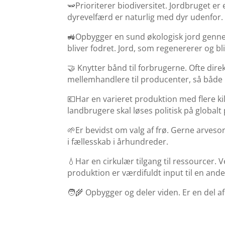
🫛Prioriterer biodiversitet. Jordbruget e
dyrevelfærd er naturlig med dyr udenfor.
🚜Opbygger en sund økologisk jord genne
bliver fodret. Jord, som regenererer og b
🤝 Knytter bånd til forbrugerne. Ofte dir
mellemhandlere til producenter, så både p
💶Har en varieret produktion med flere kild
landbrugere skal løses politisk på globalt 
🌱Er bevidst om valg af frø. Gerne arveso
i fællesskab i århundreder.
💧Har en cirkulær tilgang til ressourcer
produktion er værdifuldt input til en ande
🧑‍🌾 Opbygger og deler viden. Er en del 