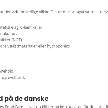
der vidt forskellige vilkår. Det er derfor også værd at nævn
ntetiske agro-kemikalier
onokultur.
nikker (NGT).
andre vækstmaterialer eller hydroponics
yrehold.
r dyrevelfærd.
d på de danske
ow Food Farms. Når du klikker på kortpunktet, får du links t