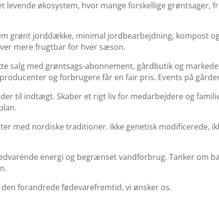
r et levende økosystem, hvor mange forskellige grøntsager, 
m grønt jorddække, minimal jordbearbejdning, kompost og 
liver mere frugtbar for hver sæson.
ekte salg med grøntsags-abonnement, gårdbutik og markeder. 
roducenter og forbrugere får en fair pris. Events på gården
er til indtægt. Skaber et rigt liv for medarbejdere og familie
plan.
rter med nordiske traditioner. Ikke genetisk modificerede, 
. Vedvarende energi og begrænset vandforbrug. Tanker om bær
n.
af den forandrede fødevarefremtid, vi ønsker os.