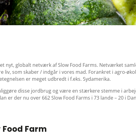
t nyt, globalt netværk af Slow Food Farms. Netværket samle
liv, som skaber / indgår i vores mad. Forankret i agro-øko
etegnelsen er meget udbredt i f.eks. Sydamerika.
nliggøre disse jordbrug og være en stærkere stemme i arbe
n er der nu over 662 Slow Food Farms i 73 lande – 20 i Da
w Food Farm