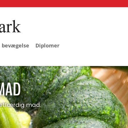
l bevægelse
Diplomer
 MAD
retfærdig mad.