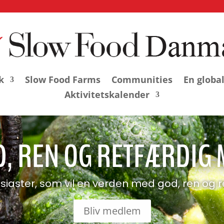
k
Slow Food Farms
Communities
En globa
Aktivitetskalender
, REN OG RETFÆRDIG
siaster, som vil en verden med god, ren og 
Bliv medlem