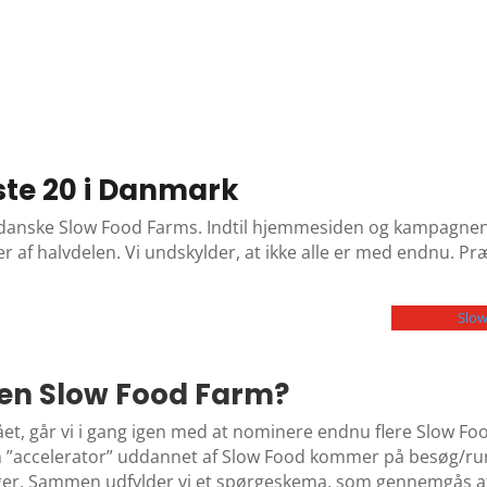
ste 20 i Danmark
e danske Slow Food Farms. Indtil hjemmesiden og kampagnen
ser af halvdelen. Vi undskylder, at ikke alle er med endnu.
Slow
 en Slow Food Farm?
tået, går vi i gang igen med at nominere endnu flere Slow F
 ”accelerator” uddannet af Slow Food kommer på besøg/ru
ger. Sammen udfylder vi et spørgeskema, som gennemgås af 