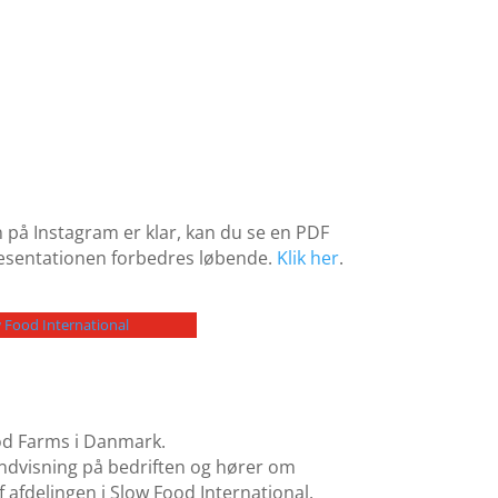
 på Instagram er klar, kan du se en PDF
 Præsentationen forbedres løbende.
Klik her
.
 Food International
ood Farms i Danmark.
ndvisning på bedriften og hører om
afdelingen i Slow Food International.