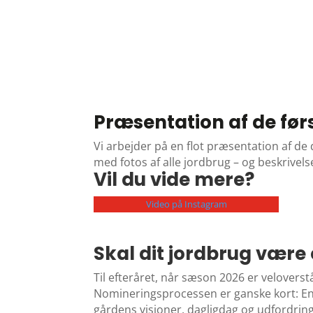
Præsentation af de før
Vi arbejder på en flot præsentation af d
med fotos af alle jordbrug – og beskrivel
Vil du vide mere?
Video på Instagram
Skal dit jordbrug være
Til efteråret, når sæson 2026 er velovers
Nomineringsprocessen er ganske kort: En
gårdens visioner, dagligdag og udfordrin