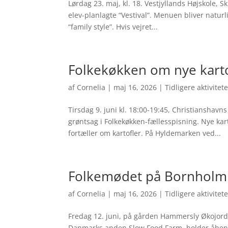
Lørdag 23. maj, kl. 18. Vestjyllands Højskole
elev-planlagte “Vestival”. Menuen bliver natu
“family style”. Hvis vejret...
Folkekøkken om nye karto
af
Cornelia
|
maj 16, 2026
|
Tidligere aktivitet
Tirsdag 9. juni kl. 18:00-19:45, Christiansha
grøntsag i Folkekøkken-fællesspisning. Nye kar
fortæller om kartofler. På Hyldemarken ved...
Folkemødet på Bornholm
af
Cornelia
|
maj 16, 2026
|
Tidligere aktivitet
Fredag 12. juni, på gården Hammersly Økojord
Danmarks anden Slow Food Farm, holder åben 