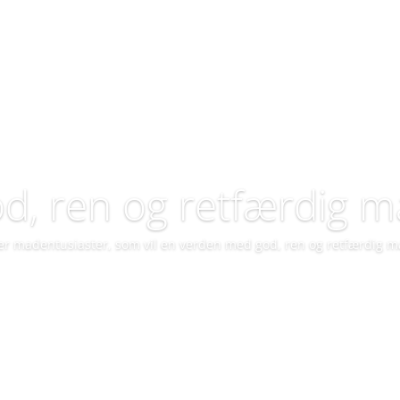
d, ren og retfærdig 
 er madentusiaster, som vil en verden med god, ren og retfærdig m
Bliv medlem