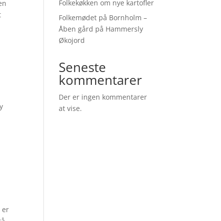
Folkekøkken om nye kartofler
en
t
Folkemødet på Bornholm –
Åben gård på Hammersly
Økojord
Seneste
kommentarer
Der er ingen kommentarer
y
at vise.
 er
gå