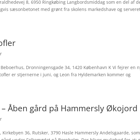
, Skraldhedevej 8, 6950 Ringkøbing Langbordsmiddag som en del af d
rligvis sæsonbetonet med grønt fra skolens markedshave og servere
fler
er
vns Beboerhus, Dronningensgade 34, 1420 København K Vi fejrer en n
tofler er stjernerne i juni, og Leon fra Hyldemarken kommer og
 – Åben gård på Hammersly Økojord
er
, Kirkebyen 36, Rutsker, 3790 Hasle Hammersly Andelsgaarde, som
gård under Folkemødet på Bornholm. Der bliver mulighed for at: 