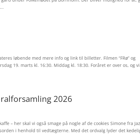
..
r
ateres løbende med mere info og link til billetter. Filmen “FRø” og
dag 19. marts kl. 16:30. Middag kl. 18:30. Foråret er over os, og vi
alforsamling 2026
 kaffe – her skal vi også smage på nogle af de cookies Simone fra Ja
orden i henhold til vedtægterne. Med det ordvalg lyder det kedel