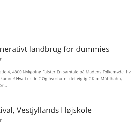
erativt landbrug for dummies
er
ggade 4, 4800 Nykøbing Falster En samtale på Madens Folkemøde, hv
lkomne! Hvad er det? Og hvorfor er det vigtigt? Kim Mühlhahn,
r...
val, Vestjyllands Højskole
er