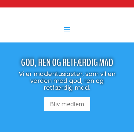
GOD, REN OG RETFÆRDIG MAD
Vi er madentusiaster, som vil en
verden med god, ren og
retfærdig mad.
Bliv medlem