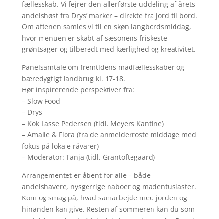
fællesskab. Vi fejrer den allerførste uddeling af årets
andelshøst fra Drys’ marker – direkte fra jord til bord.
Om aftenen samles vi til en skøn langbordsmiddag,
hvor menuen er skabt af sæsonens friskeste
grøntsager og tilberedt med kærlighed og kreativitet.
Panelsamtale om fremtidens madfællesskaber og
bæredygtigt landbrug kl. 17-18.
Hør inspirerende perspektiver fra:
– Slow Food
– Drys
– Kok Lasse Pedersen (tidl. Meyers Kantine)
– Amalie & Flora (fra de anmelderroste middage med
fokus på lokale råvarer)
– Moderator: Tanja (tidl. Grantoftegaard)
Arrangementet er åbent for alle – både
andelshavere, nysgerrige naboer og madentusiaster.
Kom og smag på, hvad samarbejde med jorden og
hinanden kan give. Resten af sommeren kan du som