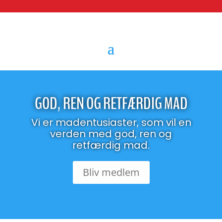
GOD, REN OG RETFÆRDIG MAD
Vi er madentusiaster, som vil en
verden med god, ren og
retfærdig mad.
Bliv medlem